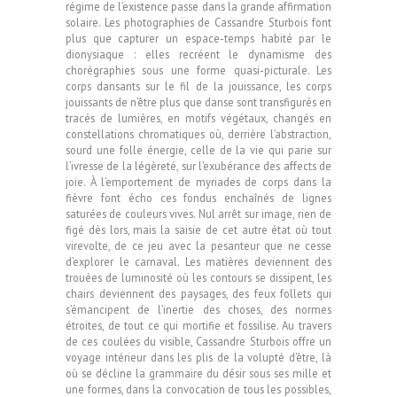
régime de l’existence passe dans la grande affirmation
solaire. Les photographies de Cassandre Sturbois font
plus que capturer un espace-temps habité par le
dionysiaque : elles recréent le dynamisme des
chorégraphies sous une forme quasi-picturale. Les
corps dansants sur le fil de la jouissance, les corps
jouissants de n’être plus que danse sont transfigurés en
tracés de lumières, en motifs végétaux, changés en
constellations chromatiques où, derrière l’abstraction,
sourd une folle énergie, celle de la vie qui parie sur
l’ivresse de la légèreté, sur l’exubérance des affects de
joie. À l’emportement de myriades de corps dans la
fièvre font écho ces fondus enchaînés de lignes
saturées de couleurs vives. Nul arrêt sur image, rien de
figé dès lors, mais la saisie de cet autre état où tout
virevolte, de ce jeu avec la pesanteur que ne cesse
d’explorer le carnaval. Les matières deviennent des
trouées de luminosité où les contours se dissipent, les
chairs deviennent des paysages, des feux follets qui
s’émancipent de l’inertie des choses, des normes
étroites, de tout ce qui mortifie et fossilise. Au travers
de ces coulées du visible, Cassandre Sturbois offre un
voyage intérieur dans les plis de la volupté d’être, là
où se décline la grammaire du désir sous ses mille et
une formes, dans la convocation de tous les possibles,