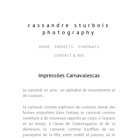
cassandre sturbois
photography
HOME
PROJECTS
PORTRAITS
CONTACT & BIO
Impressões Carnavalescas
Le carnaval en acte : un alphabet de mouvements et
de couleurs.
Le carnaval comme explosion de couleurs, danse des
formes emportées dans l’extase, le carnaval comme
ouverture à de nouveaux rapports au corps, à l’espace
et au temps, à l’aune de l’extravagance et de la
démesure, le carnaval comme bouffées de vie,
paroxysme de la fête, entre nudité et parures, où le